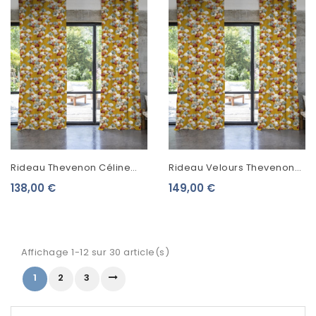
Rideau Thevenon Céline
Rideau Velours Thevenon
Fond Jaune Cumin 2250603
Céline Fond Jaune Cumin
138,00 €
149,00 €
2250913
Affichage 1-12 sur 30 article(s)
1
2
3