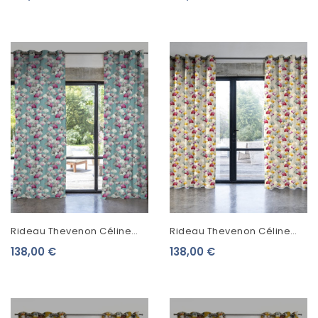
Fond Crème 2059603
Rideau Thevenon Céline
Rideau Thevenon Céline
Fond Bleu Zinc 2250602
Fond Ficelle 2250601
138,00 €
138,00 €