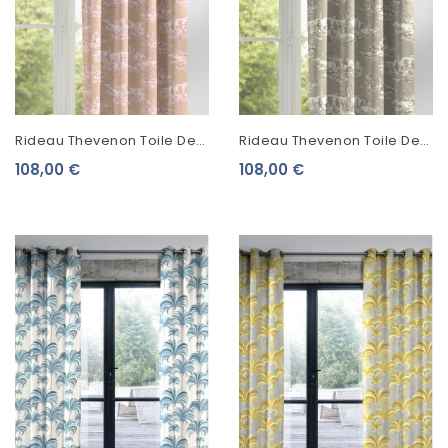
Rideau Thevenon Toile De
Rideau Thevenon Toile De
Jouy Histoire D'Eau Fond
Jouy Histoire D'Eau Sépia
108,00 €
108,00 €
Rose
Fond Lin