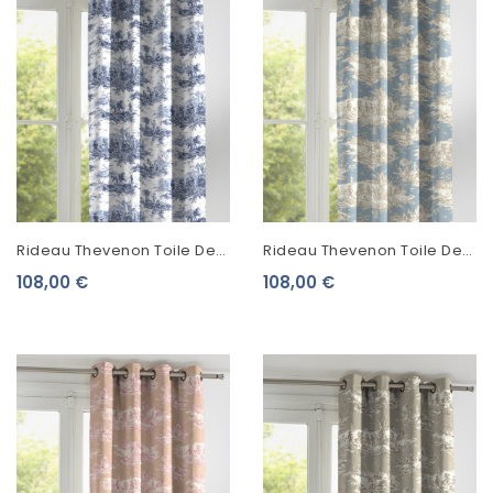
Rideau Thevenon Toile De
Rideau Thevenon Toile De
Jouy Histoire D'Eau Bleu
Jouy Histoire D'Eau Beige
108,00 €
108,00 €
Fond Blanc
Fond Bleu