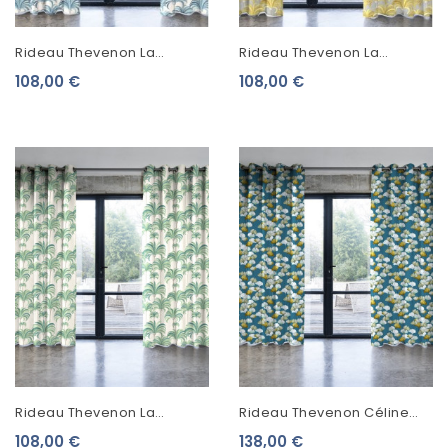
Rideau Thevenon La
Rideau Thevenon La
Palmeraie Bleu Azur
Palmeraie Moutarde Fond
108,00 €
108,00 €
2059602
Ficelle 2059601
Rideau Thevenon La
Rideau Thevenon Céline
Palmeraie Vert Tropical
Fond Bleu Canard 2250604
108,00 €
138,00 €