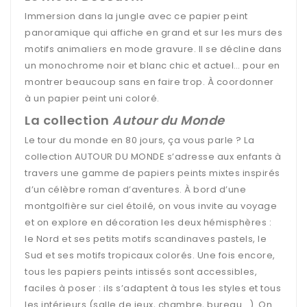
Immersion dans la jungle avec ce papier peint
panoramique qui affiche en grand et sur les murs des
motifs animaliers en mode gravure. Il se décline dans
un monochrome noir et blanc chic et actuel… pour en
montrer beaucoup sans en faire trop. À coordonner
à un papier peint uni coloré.
La collection
Autour du Monde
Le tour du monde en 80 jours, ça vous parle ? La
collection AUTOUR DU MONDE s’adresse aux enfants à
travers une gamme de papiers peints mixtes inspirés
d’un célèbre roman d’aventures. À bord d’une
montgolfière sur ciel étoilé, on vous invite au voyage
et on explore en décoration les deux hémisphères :
le Nord et ses petits motifs scandinaves pastels, le
Sud et ses motifs tropicaux colorés. Une fois encore,
tous les papiers peints intissés sont accessibles,
faciles à poser : ils s’adaptent à tous les styles et tous
les intérieurs (salle de jeux, chambre, bureau...). On