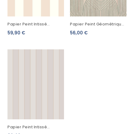
Papier Peint Intissé
Papier Peint Géométrique
Casadeco Les Rayures
Lutece Bois Cerclé
59,90 €
56,00 €
Baltic Pêche 29254582
Céladon 51220701
Papier Peint Intissé