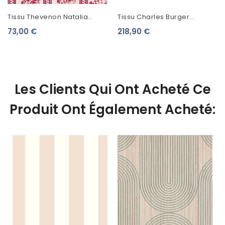
Tissu Thevenon Natalia
Tissu Charles Burger
Framboise 6026605
Popeline LA DIVA Bleu
73,00 €
218,90 €
2478007
Les Clients Qui Ont Acheté Ce
Produit Ont Également Acheté: