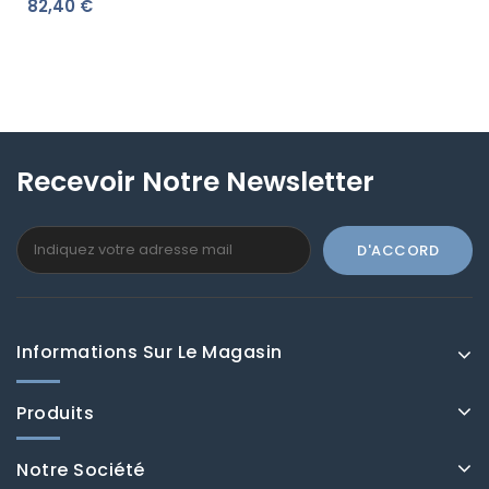
Casadeco Les Rayures
82,40 €
Louise Cuivre 28882812
Recevoir Notre Newsletter
Informations Sur Le Magasin
Produits
Notre Société