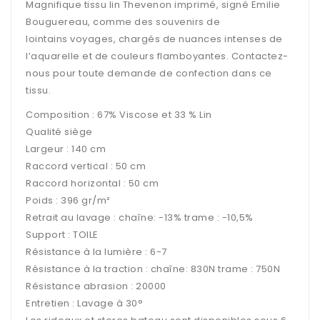
Magnifique tissu lin Thevenon imprimé, signé Emilie
Bouguereau, comme des souvenirs de
lointains voyages, chargés de nuances intenses de
l’aquarelle et de couleurs flamboyantes.
Contactez-
nous pour toute demande de confection dans ce
tissu.
Composition :
67% Viscose et 33 % Lin
Qualité siège
Largeur : 140 cm
Raccord vertical : 50 cm
Raccord horizontal :
​​50 cm
Poids : 396 gr/m²
Retrait au lavage : chaîne: -13% trame : -10,5%
Support :
TOILE
Résistance à la lumière :
​6-7
Résistance à la traction
​: ​
chaîne:
​ ​830
N trame
​ ​
:
​ ​750
N
Résistance abrasion : 20000
Entretien : Lavage à 30°