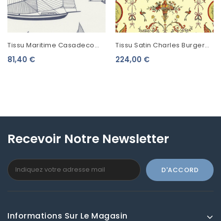
Tissu Maritime Casadeco
Tissu Satin Charles Burger
Rivage Armada Blanc
Pompei
81,40 €
224,00 €
RIVG84246104
Recevoir Notre Newsletter
Informations Sur Le Magasin