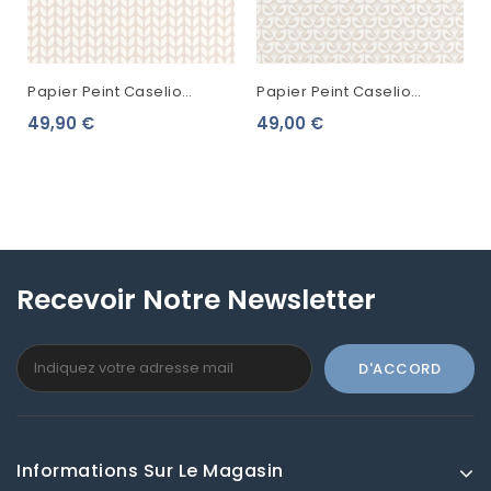
Papier Peint Caselio
Papier Peint Caselio
Hygge Simplicity Beige
Hygge Freedom Beige
49,90 €
49,00 €
100551001
100581209
Recevoir Notre Newsletter
Informations Sur Le Magasin