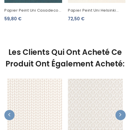
Papier Peint Uni Casadeco
Papier Peint Uni Helsinki
Tweed Emeraude 85477842
Resolution Derby Craie
59,80 €
72,50 €
82071101
Les Clients Qui Ont Acheté Ce
Produit Ont Également Acheté: