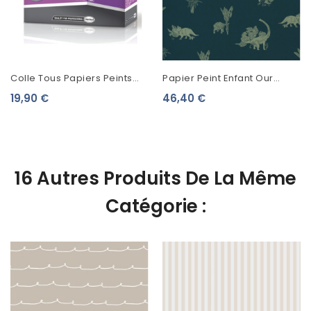
Colle Tous Papiers Peints
Papier Peint Enfant Our
Metylan Expert
Planet Caselio Jurassic
19,90 €
46,40 €
World Bleu Nuit
OUP101936900
16 Autres Produits De La Même
Catégorie :