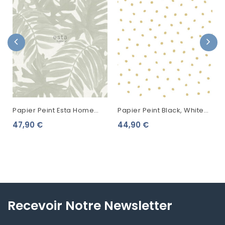
Papier Peint Esta Home
Papier Peint Black, White
Jungle Fever Feuilles
And Gold Esta Home Pois
47,90 €
44,90 €
Tropicales Gris 138989
Doré 138937
Recevoir Notre Newsletter