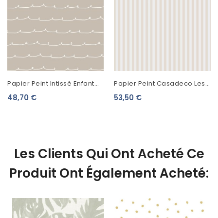
Papier Peint Intissé Enfant
Papier Peint Casadeco Les
Lutèce Imagine Wiggle Line
Rayures Little World Beige
48,70 €
53,50 €
Beige DL27569
29881010
Les Clients Qui Ont Acheté Ce
Produit Ont Également Acheté: