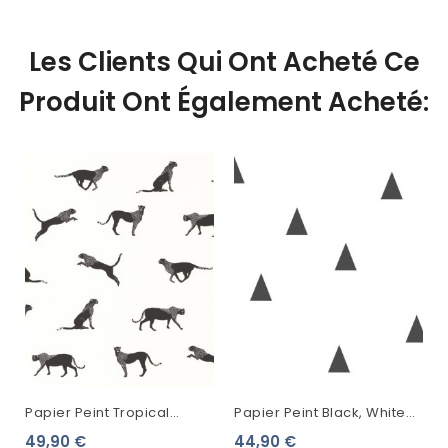
Les Clients Qui Ont Acheté Ce
Produit Ont Également Acheté:
Papier Peint Tropical
Papier Peint Black, White
Caselio Moonlight Wild
And Gold Esta Home
49,90 €
44,90 €