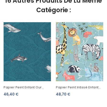
16 Autres Produits De La Même
Catégorie :
Papier Peint Enfant Our
Papier Peint Intissé Enfant
Planet Caselio Under The
Lutèce Imagine Safari
46,40 €
48,70 €
Sea Bleu OUP102016608
Animals Bleu DL27541