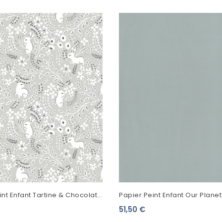
int Enfant Tartine & Chocolat
Papier Peint Enfant Our Plane
is 36230409
Uni Bleu Clair OUP69866000
51,50 €