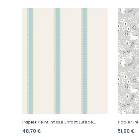
Papier Peint Intissé Enfant Lutèce
Papier Pe
Imagine Bobbin Stripe Bleu DL27573
Lapins Gr
48,70 €
51,90 €