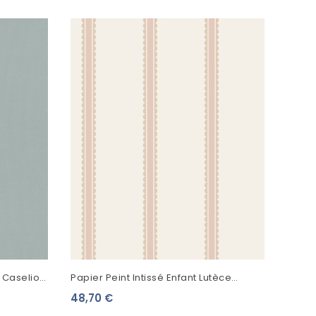
Papie
Home 
44,9
t Caselio
Papier Peint Intissé Enfant Lutèce
Imagine Bobbin Stripe Rose DL27576
48,70 €