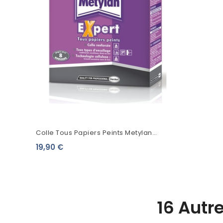
Colle Tous Papiers Peints Metylan
Expert
19,90 €
16 Autr