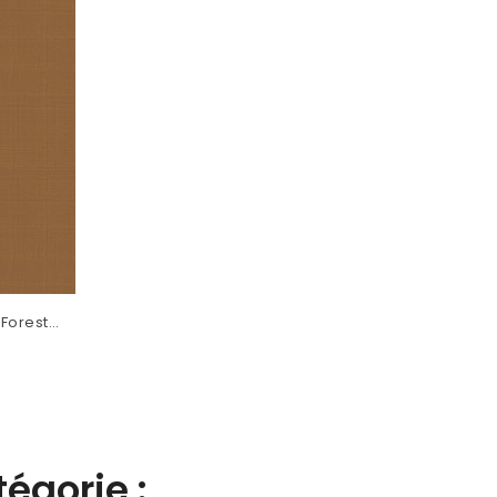
 Forest
égorie :