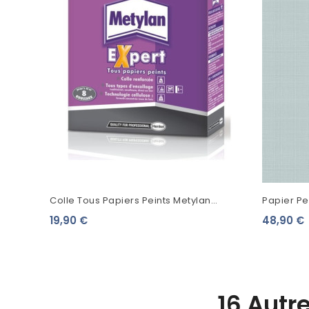
Colle Tous Papiers Peints Metylan
Papier Pei
Expert
Bleu Gris
19,90 €
48,90 €
16 Autr