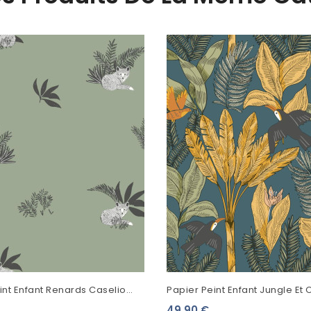
int Enfant Renards Caselio
Papier Peint Enfant Jungle Et 
 Monde Vert De Gris
Caselio Autour Du Monde Bleu 
49,90 €