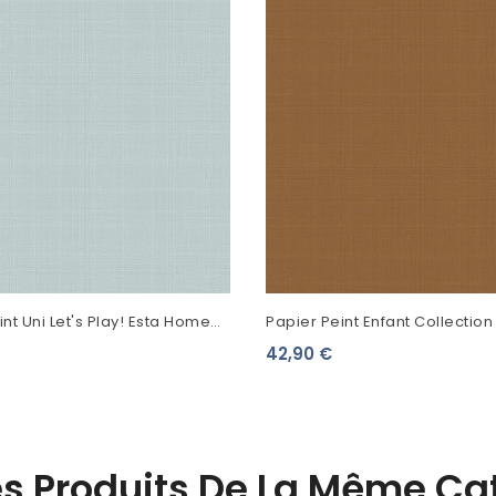
nt Uni Let's Play! Esta Home
Papier Peint Enfant Collection
 139025
Friends Uni Rouille 139241
42,90 €
es Produits De La Même Cat