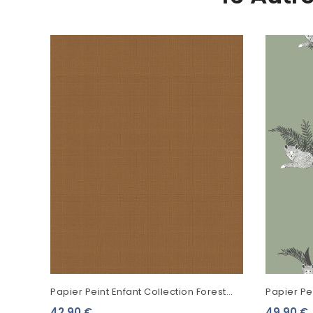
Papier Peint Enfant Collection Forest
Papier Pe
Friends Uni Rouille 139241
Autour Du
42,90 €
49,90 €