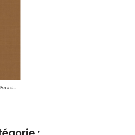
 Forest
égorie :