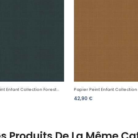
nt Enfant Collection Forest
Papier Peint Enfant Collection
ni Encre 139242
Friends Uni Rouille 139241
42,90 €
es Produits De La Même Cat