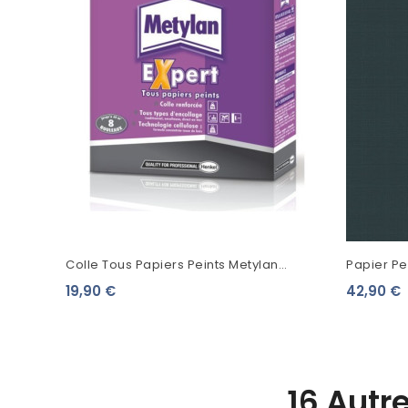
Colle Tous Papiers Peints Metylan
Papier Pei
Expert
Friends U
19,90 €
42,90 €
16 Autr