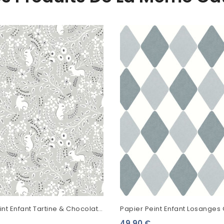
int Enfant Tartine & Chocolat
Papier Peint Enfant Losanges 
is 36230409
Autour Du Monde Bleu Grisé 
49,90 €