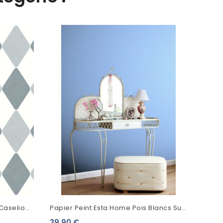
Papie
48,7
Caselio
Papier Peint Esta Home Pois Blancs Sur
103576066
Fond Bleu 138103
39,90 €