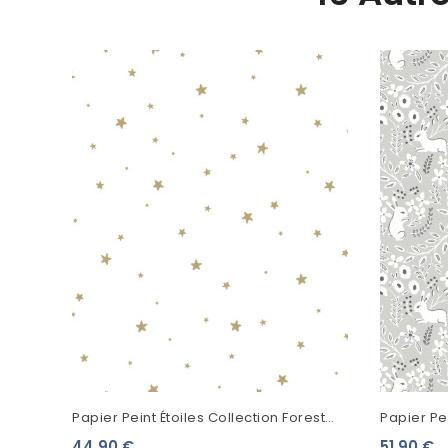
Papier Peint Étoiles Collection Forest
Papier Pe
Friends Petites Étoiles Doré 139259
Lapins Gr
44,90 €
51,90 €