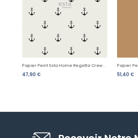
Papier Peint Esta Home Regatta Crew
Papier Pe
Ancres Noir Fond Beige 128873
Du Monde
47,90 €
51,40 €