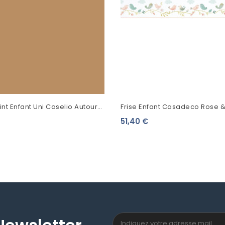
int Enfant Uni Caselio Autour
Frise Enfant Casadeco Rose &
 Camel 69862050
Rose Bleu RONI85596278
51,40 €