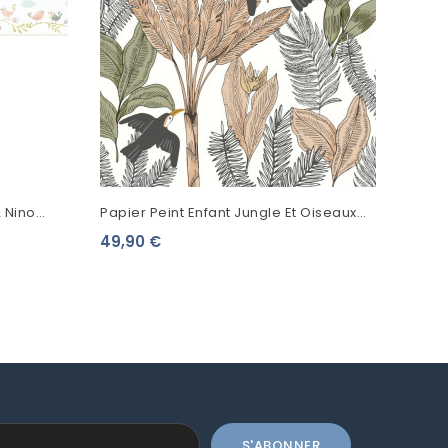
 Nino
Papier Peint Enfant Jungle Et Oiseaux
Caselio Autour Du Monde Kaki
49,90 €
103497308