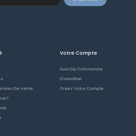
é
Votre Compte
Suivi De Commande
es
S'identifier
érales De Vente
Créez Votre Compte
ous?
isé
s