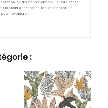
écoration les deux hémisphères : le Nord et ses
issés sont accessibles, faciles à poser : ils
 pour l’aventure !
égorie :
Papie
Balla
51,90