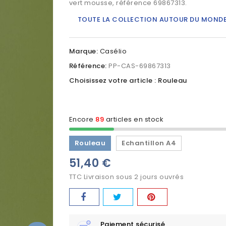
vert mousse, référence 69867313.
TOUTE LA COLLECTION AUTOUR DU MOND
Marque:
Casélio
Référence:
PP-CAS-69867313
Choisissez votre article : Rouleau
Encore
89
articles en stock
Rouleau
Echantillon A4
51,40 €
TTC
Livraison sous 2 jours ouvrés
Paiement sécurisé