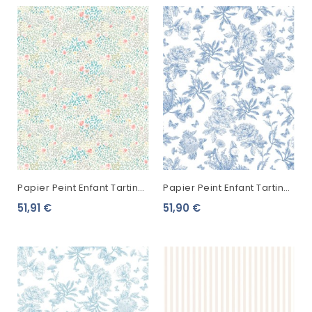
Papier Peint Enfant Tartine
Papier Peint Enfant Tartine
& Chocolat Parterre Fleuri
& Chocolat Hérissons Bleu
51,91 €
51,90 €
Sauge 36200814
Encre 36230511