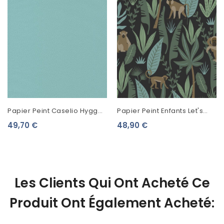
Papier Peint Caselio Hygge
Papier Peint Enfants Let's
Goma Vert Amande
Play! Esta Home Petits
49,70 €
48,90 €
100407018
Singes Fond Noir 139074
Les Clients Qui Ont Acheté Ce
Produit Ont Également Acheté: