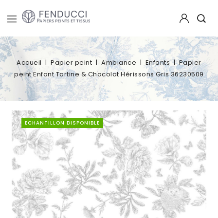
Accueil
Papier peint
Ambiance
Enfants
Papier
peint Enfant Tartine & Chocolat Hérissons Gris 36230509
ECHANTILLON DISPONIBLE