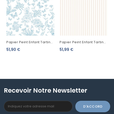
Papier Peint Enfant Tartine
Papier Peint Enfant Tartine
& Chocolat Hérissons Bleu
& Chocolat Rayure Beige
51,90 €
51,99 €
36230501
36162307
Recevoir Notre Newsletter