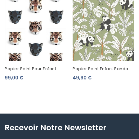
Papier Peint Pour Enfant
Papier Peint Enfant Panda
Studio Ditte Panthère Blanc
Caselio Autour Du Monde
99,00 €
49,90 €
Vert 103507170
Recevoir Notre Newsletter