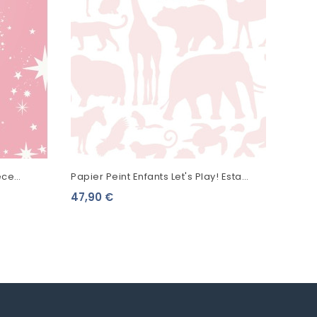
èce
Papier Peint Enfants Let's Play! Esta
6
Home Animaux Rose 139052
47,90 €