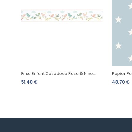
Frise Enfant Casadeco Rose & Nino
Papier Pei
Rose Bleu RONI85596278
51,40 €
48,70 €