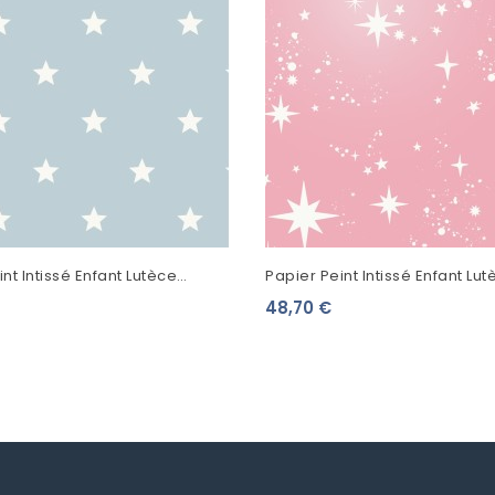
nt Intissé Enfant Lutèce
Papier Peint Intissé Enfant Lut
Imagine Starry Bleu DL27583
Imagine Twinkle Rose DL2756
48,70 €