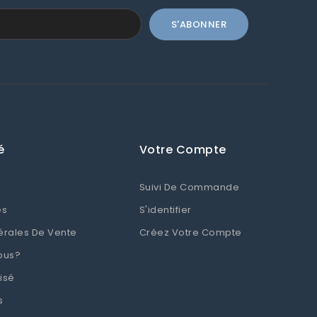
é
Votre Compte
Suivi De Commande
es
S'identifier
érales De Vente
Créez Votre Compte
ous?
isé
s