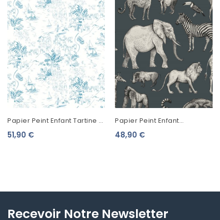
Papier Peint Enfant Tartine &
Papier Peint Enfant
Chocolat Paysage Littoral
Collection Forest Friends
51,90 €
48,90 €
Bleu 36230301
Animaux De La Jungle Bleu
Gris...
Recevoir Notre Newsletter