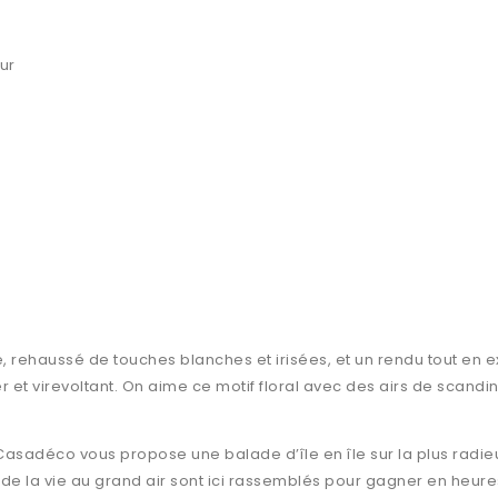
ur
rehaussé de touches blanches et irisées, et un rendu tout en exp
 et virevoltant. On aime ce motif floral avec des airs de scandin
 Casadéco vous propose une balade d’île en île sur la plus radi
es de la vie au grand air sont ici rassemblés pour gagner en heure