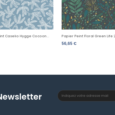
eint Caselio Hygge Cocoon
Papier Peint Floral Green Life 
76000
Bleu 101697692
56,65 €
Newsletter