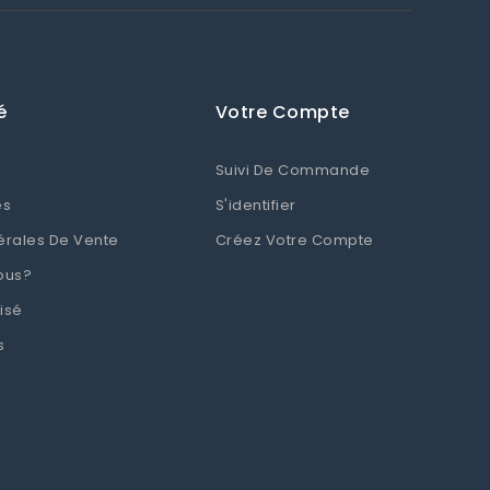
é
Votre Compte
Suivi De Commande
es
S'identifier
érales De Vente
Créez Votre Compte
ous?
isé
s