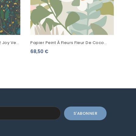
2 Joy Vert
Papier Peint À Fleurs Fleur De Coco
Happy Taupe FD26453
68,50 €