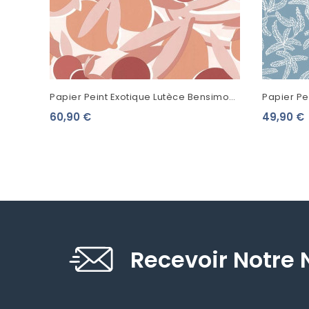
Papier Peint Exotique Lutèce Bensimon
Papier P
Agrumes Corail 51200605
Bleu 1005
60,90 €
49,90 €
Recevoir Notre 