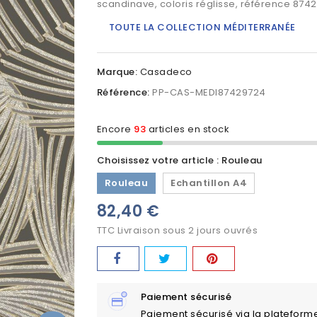
scandinave, coloris réglisse, référence 874
TOUTE LA COLLECTION MÉDITERRANÉE
Marque:
Casadeco
Référence:
PP-CAS-MEDI87429724
Encore
93
articles en stock
Choisissez votre article : Rouleau
Rouleau
Echantillon A4
82,40 €
TTC
Livraison sous 2 jours ouvrés
Paiement sécurisé
Paiement sécurisé via la plateform