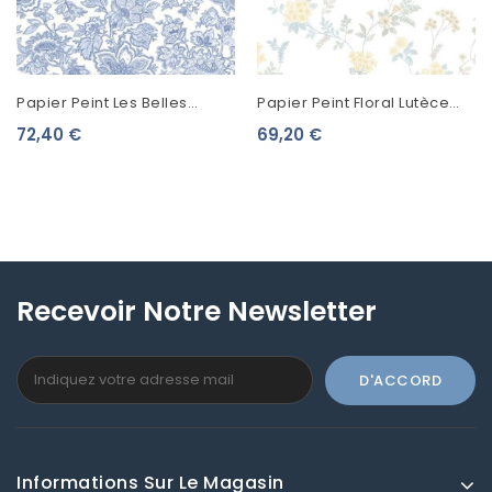
Papier Peint Les Belles
Papier Peint Floral Lutèce
Toiles De Jouy Provence
Abby Rose 4 Guirlande De
72,40 €
69,20 €
Bleu Faïence 87946252
Fleurs Jaune AF37733
Recevoir Notre Newsletter
Informations Sur Le Magasin