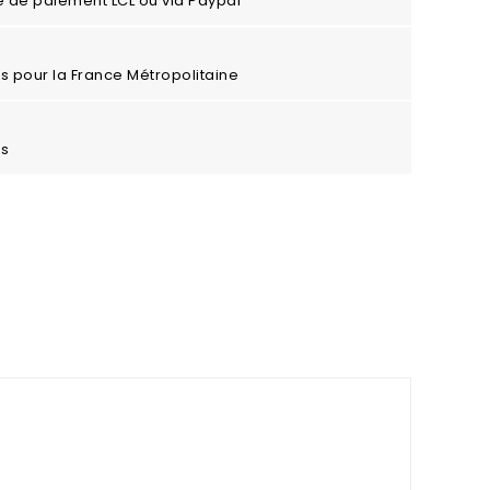
e de paiement LCL ou via Paypal
ros pour la France Métropolitaine
es