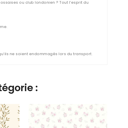
ossaises ou club londonien ? Tout l’esprit du
ème.
 qu’ils ne soient endommagés lors du transport.
égorie :
Papie
Happy
68,5