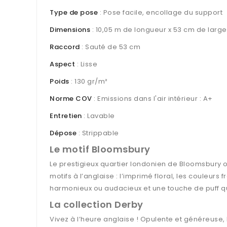
Type de pose
: Pose facile, encollage du support
Dimensions
: 10,05 m de longueur x 53 cm de large
Raccord
: Sauté de 53 cm
Aspect
: Lisse
Poids
: 130 gr/m²
Norme COV
: Emissions dans l'air intérieur : A+
Entretien
: Lavable
Dépose
: Strippable
Le motif Bloomsbury
Le prestigieux quartier londonien de Bloomsbury 
motifs à l’anglaise : l’imprimé floral, les couleur
harmonieux ou audacieux et une touche de puff qui
La collection Derby
Vivez à l’heure anglaise ! Opulente et généreuse, 