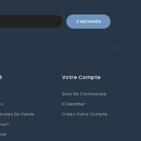
é
Votre Compte
Suivi De Commande
es
S'identifier
érales De Vente
Créez Votre Compte
ous?
isé