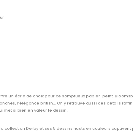
ur
offre un écrin de choix pour ce somptueux papier-peint. Blooms
s franches, l’élégance british… On y retrouve aussi des détails r
 met si bien en valeur le dessin.
la collection Derby et ses 5 dessins hauts en couleurs captivent 