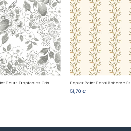
nt Fleurs Tropicales Gris
Papier Peint Floral Boheme E
Paruline 103182877
51,70 €