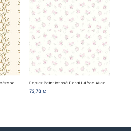
spérance
Papier Peint Intissé Floral Lutèce Alice
Et Rose Annette Mini Bouquet Rose...
73,70 €