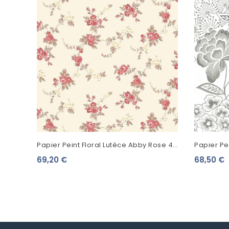
Papier Peint Floral Lutèce Abby Rose 4
Papier Pei
Chic Rose Rouge Fond Beige AF37708
FD26303
69,20 €
68,50 €