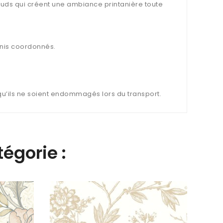
auds qui créent une ambiance printanière toute
nis coordonnés.
 qu’ils ne soient endommagés lors du transport.
égorie :
Papie
Jasmi
69,2