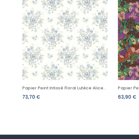
Papier Peint Intissé Floral Lutèce Alice
Papier Pei
Et Rose Mélina Buisson De Fleurs...
Fleurs De
73,70 €
63,90 €