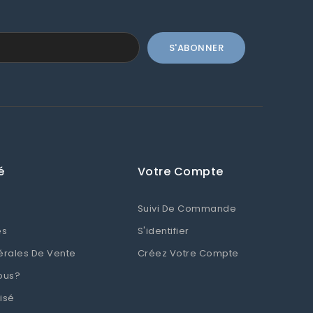
é
Votre Compte
Suivi De Commande
es
S'identifier
érales De Vente
Créez Votre Compte
ous?
isé