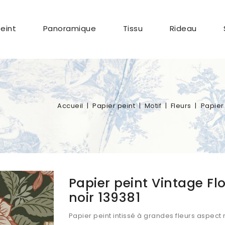
Peint
Panoramique
Tissu
Rideau
Accueil
Papier peint
Motif
Fleurs
Papier
Papier peint Vintage Fl
noir 139381
Papier peint intissé à grandes fleurs aspect 