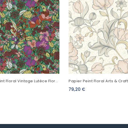
nt Floral Vintage Lutèce Flore
Papier Peint Floral Arts & Craf
s Champs Vert Impérial FLO561
Casadeco Isabella Rose Pou
79,20 €
ARCR86344120