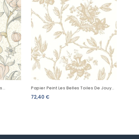
ts
Papier Peint Les Belles Toiles De Jouy
dre
Rosa Beige 87961108
72,40 €