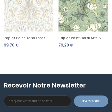
Papier Peint Floral Lords
Papier Peint Floral Arts &
Derby Naturel
Crafts Casadeco Isabella
99,70 €
79,20 €
DERB89299003
Vert Amande
ARCR86347328
Recevoir Notre Newsletter