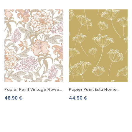
Papier Peint Vintage Flowers
Papier Peint Esta Home
Grand Fleurs Terracotta Et
Scandi Cool Ombelles Ocre
48,90 €
44,90 €
Vert Grisé 139612
Jaune 139104