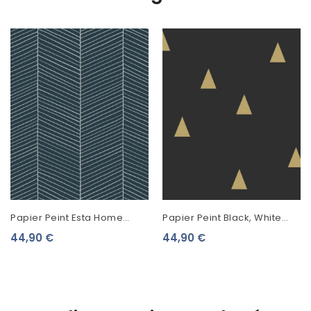
Papier Peint Esta Home
Papier Peint Black, White
Scandi Cool Chevrons Bleu
And Gold Esta Home
44,90 €
44,90 €
139109
Triangle Or 139123