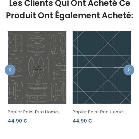
Les Clients Qui Ont Acheté Ce
Produit Ont Également Acheté:
Papier Peint Esta Home
Papier Peint Esta Home
Regatta Crew Dessins
Scandi Cool Ligne
44,90 €
44,90 €
Planches De Surf Gris
Graphique Bleu 139093
128872