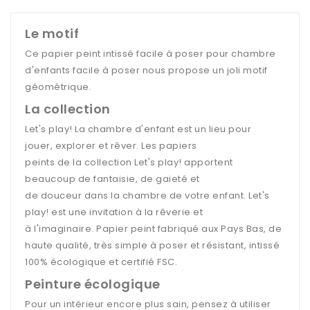
Le motif
Ce papier peint intissé facile à poser pour chambre
d'enfants facile à poser nous propose un joli motif
géométrique.
La collection
L
et's play
! La
chambre d'enfant est
un
lieu pour
jouer
,
explorer
et
rêver
. Les
papiers
peints
de la
collection Let's play
!
apportent
beaucoup
de
fantaisie
, de
gaieté
et
de
douceur
dans la
chambre
de
votre enfant
.
Let's
play
!
est
une
invitation
à la
rêverie
et
à
l'imaginaire. Papier peint fabriqué aux Pays Bas, de
haute qualité, très simple à poser et résistant, intissé
100% écologique et certifié FSC.
Peinture écologique
Pour un intérieur encore plus sain, pensez à utiliser