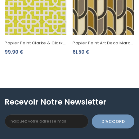
Papier Peint Clarke & Clarke
Papier Peint Art Deco Marcel
Colony Monserrat Citron
Villa Rosalie Ocre 51223902
99,90 €
61,50 €
W0084/01
Recevoir Notre Newsletter