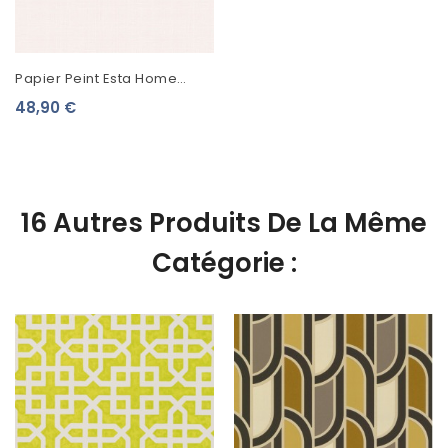
Papier Peint Esta Home
Scandi Cool Uni Poudre
48,90 €
Clair 139023
16 Autres Produits De La Même
Catégorie :