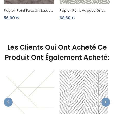
Papier Peint Faux Uni Lutece
Papier Peint Vagues Gris
Beton Craquelé Gris Foncé
FD26308
56,00 €
68,50 €
51221019
Les Clients Qui Ont Acheté Ce
Produit Ont Également Acheté: