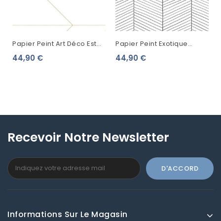
Papier Peint Art Déco Esta
Papier Peint Exotique
Home Lignes Graphiques
Black, White And Gold Esta
44,90 €
44,90 €
Blanc Et Or 139143
Home Chevrons Noir Et
Blanc...
Recevoir Notre Newsletter
Informations Sur Le Magasin