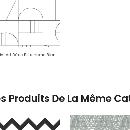
int Art Déco Esta Home Blanc
9142
es Produits De La Même Cat