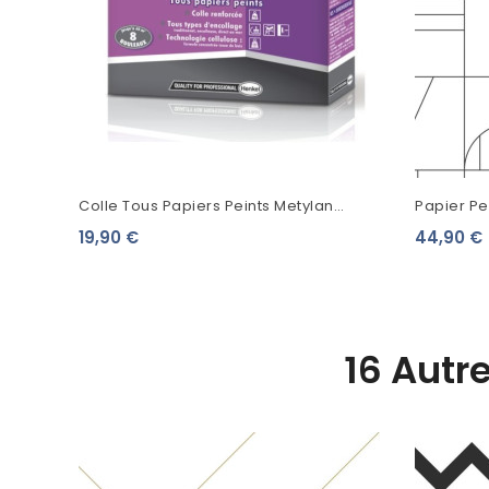
Colle Tous Papiers Peints Metylan
Papier Pe
Expert
Et Noir 13
19,90 €
44,90 €
16 Autr