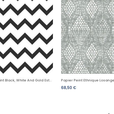
int Black, White And Gold Esta
Papier Peint Ethnique Losang
rons Noir Et Blanc 139115
Gris FD26322
68,50 €