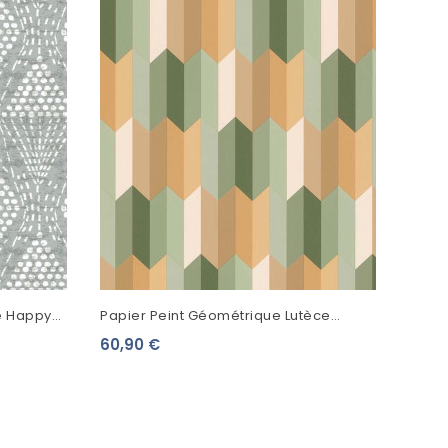
Gris 
49,9
e Happy
Papier Peint Géométrique Lutèce
Bensimon Graphiques V Kaki 51172804
60,90 €