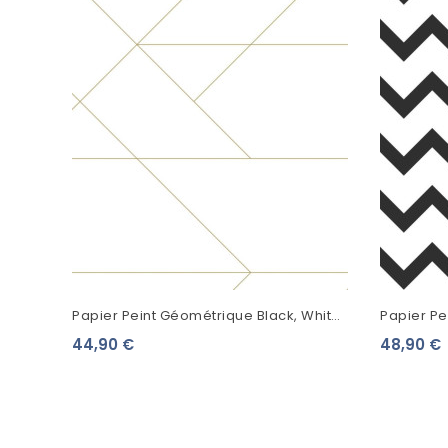
Papier Peint Géométrique Black, White
Papier Pe
And Gold Esta Home Lignes
Home Chev
44,90 €
48,90 €
Graphiques...