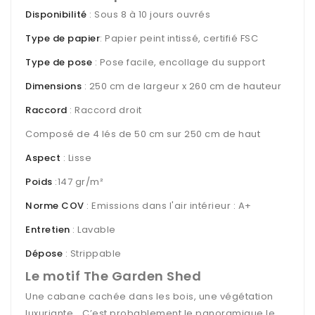
Disponibilité
: Sous 8 à 10 jours ouvrés
Type de papier
: Papier peint intissé, certifié FSC
Type de pose
: Pose facile, encollage du support
Dimensions
: 250 cm de largeur x 260 cm de hauteur
Raccord
: Raccord droit
Composé de 4 lés de 50 cm sur 250 cm de haut
Aspect
: Lisse
Poids
:147 gr/m²
Norme COV
: Emissions dans l'air intérieur : A+
Entretien
: Lavable
Dépose
: Strippable
Le motif The Garden Shed
Une cabane cachée dans les bois, une végétation
luxuriante… C’est probablement le panoramique le