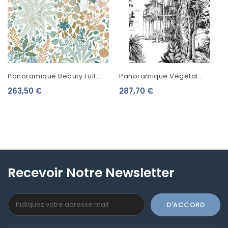
Panoramique Beauty Full
Panoramique Végétal
Image Tropical Move Vert
Green Life 2 The Garden
263,50 €
287,70 €
D'eau/ocre BFI101527001
Shed Noir L 105420904
Recevoir Notre Newsletter