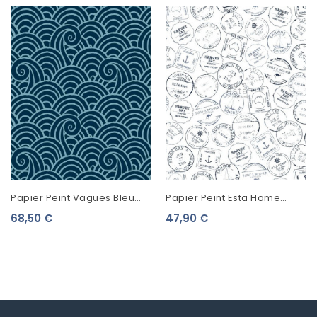
Papier Peint Vagues Bleu
Papier Peint Esta Home
Marine FD26305
Regatta Crew Timbres Surf
68,50 €
47,90 €
Bleu 138980