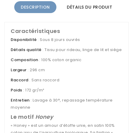
DESCRIPTION
DÉTAILS DU PRODUIT
Caractéristiques
Disponibilité
: Sous 8 jours ouvrés
Détails qualité
: Tissu pour rideau, linge de lit et siège
Composition
: 100% coton organic
Largeur
: 296 cm
Raccord
: Sans raccord
Poids
: 172 gr/m²
Entretien
: Lavage à 30°, repassage température
moyenne
Le motif
Honey
« Honey » est un amour d’étoffe unie, en satin 100%
coton issu de l’agriculture biologique. Sa finition «