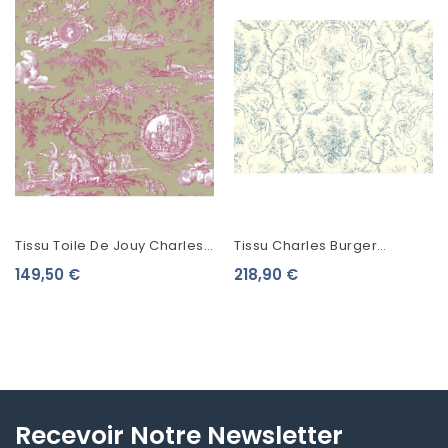
Tissu Toile De Jouy Charles
Tissu Charles Burger
Burger Chasse De Diane
Popeline LA DIVA Bleu
149,50 €
218,90 €
Framboise/Olive
2478007
Recevoir Notre Newsletter