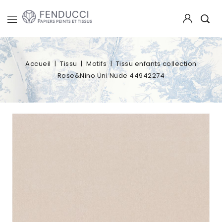
Accueil
Tissu
Motifs
Tissu enfants collection
Rose&Nino Uni Nude 44942274