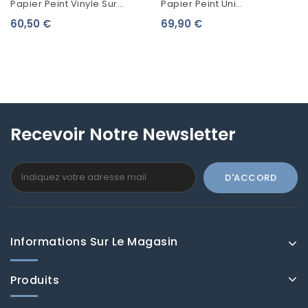
Papier Peint Vinyle Sur
Papier Peint Uni
Intissé Uni Lutèce Jardin
Mediterranée Bleu
60,50 €
69,90 €
D'Eden 2 Tadelack Vert...
Méditerranée 82386543
Recevoir Notre Newsletter
Informations Sur Le Magasin
Produits