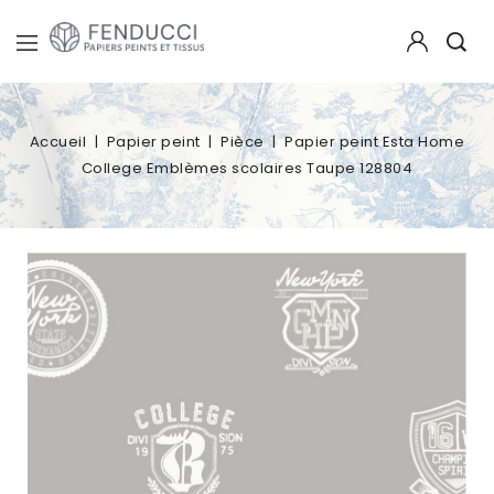
Accueil
Papier peint
Pièce
Papier peint Esta Home
College Emblèmes scolaires Taupe 128804