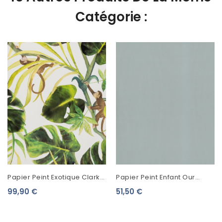
Catégorie :
Papier Peint Exotique Clarke
Papier Peint Enfant Our
& Clarke Colony Monkey
Planet Caselio Uni Bleu Clair
99,90 €
51,50 €
Business Natural W0083/04
OUP69866000