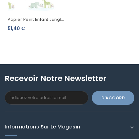
Papier Peint Enfant Jungle
Casadeco Rose & Nino
51,40 €
Marius Et Candice
Bleu/vert...
Recevoir Notre Newsletter
Informations Sur Le Magasin