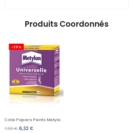
Produits Coordonnés
-20%
Colle Papiers Peints Metylan
Universelle
7,90 €
6,32 €