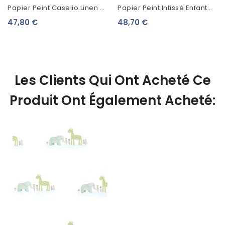
Papier Peint Caselio Linen 2
Papier Peint Intissé Enfant
Noir Cuivre 68529731
Lutèce Imagine Forest
47,80 €
48,70 €
Animals Vert DL27547
Les Clients Qui Ont Acheté Ce
Produit Ont Également Acheté: