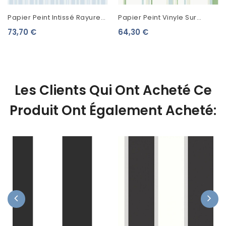
Papier Peint Intissé Rayures
Papier Peint Vinyle Sur
Lutèce Alice Et Rose Colette
Intissé Lutèce Rayure
73,70 €
64,30 €
Rayure Bleu VI81602
Elégante Vert G68054
Les Clients Qui Ont Acheté Ce
Produit Ont Également Acheté: