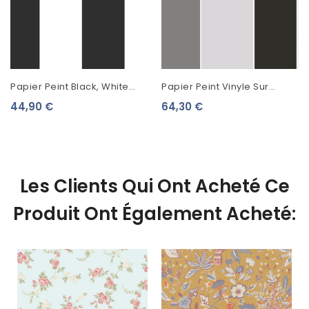
Papier Peint Black, White
Papier Peint Vinyle Sur
And Gold Esta Home
Intissé Lutèce Rayure Large
44,90 €
64,30 €
Rayures Noir Et Blanc 139111
Gris G68074
Les Clients Qui Ont Acheté Ce
Produit Ont Également Acheté: