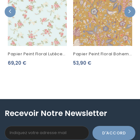
Papier Peint Floral Lutèce
Papier Peint Floral Boheme
Abby Rose 4 Chic Rose
Echappée Jaune Zenith
69,20 €
53,90 €
Fond Vert Amande
103152243
AB27659
Recevoir Notre Newsletter