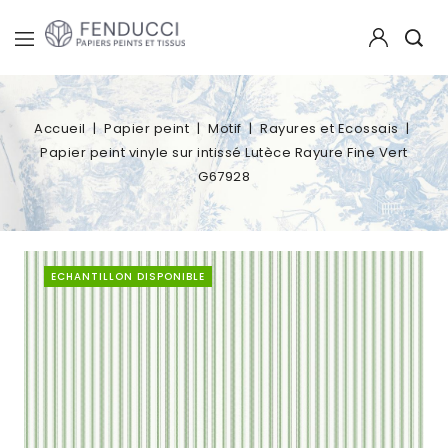
Accueil
Papier peint
Motif
Rayures et Ecossais
Papier peint vinyle sur intissé Lutèce Rayure Fine Vert
G67928
ECHANTILLON DISPONIBLE