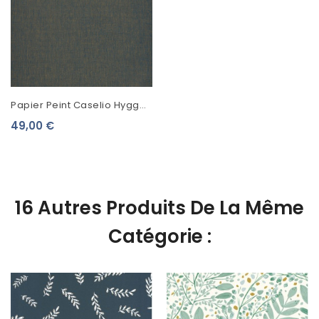
Papier Peint Caselio Hygge
Uni Gris 100606803
49,00 €
16 Autres Produits De La Même
Catégorie :