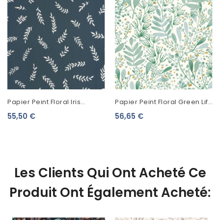
Papier Peint Floral Iris
Papier Peint Floral Green Life
Collection Les Essentiels
2 Joy Bleu Grisé 101697620
55,50 €
56,65 €
Bleu Nuit 103096163
Les Clients Qui Ont Acheté Ce
Produit Ont Également Acheté: