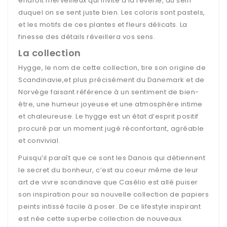
endroit merveilleux qui invite à la rêverie, au sein
duquel on se sent juste bien. Les coloris sont pastels,
et les motifs de ces plantes et fleurs délicats. La
finesse des détails réveillera vos sens.
La collection
Hygge, le nom de cette collection, tire son origine de
Scandinavie,et plus précisément du Danemark et de
Norvège faisant référence à un sentiment de bien-
être, une humeur joyeuse et une atmosphère intime
et chaleureuse. Le hygge est un état d’esprit positif
procuré par un moment jugé réconfortant, agréable
et convivial.
Puisqu’il paraît que ce sont les Danois qui détiennent
le secret du bonheur, c’est au coeur même de leur
art de vivre scandinave que Casélio est allé puiser
son inspiration pour sa nouvelle collection de papiers
peints intissé facile à poser. De ce lifestyle inspirant
est née cette superbe collection de nouveaux