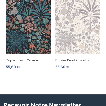
Papier Peint Caselio
Papier Peint Caselio
Hygge Hope Multicolore
Hygge Hope Beige Et
55,60 €
55,60 €
100599922
Taupe 100591119
Recevoir Notre Newsletter