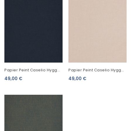
Papier Peint Caselio Hygge
Papier Peint Caselio Hygge
Uni Bleu Nuit 100606919
Uni Beige 100601212
49,00 €
49,00 €