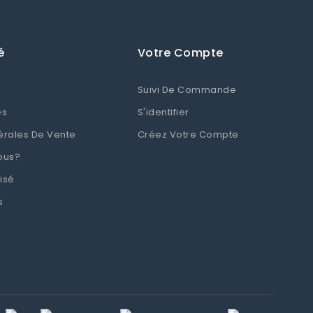
é
Votre Compte
Suivi De Commande
es
S'identifier
érales De Vente
Créez Votre Compte
ous?
isé
s