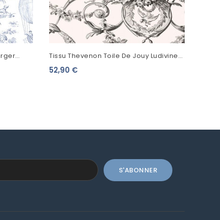
urger
Tissu Thevenon Toile De Jouy Ludivine
102
Noir Fond Écru
52,90 €