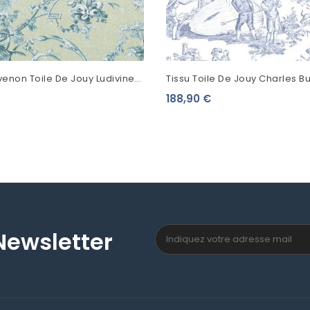
venon Toile De Jouy Ludivine
Tissu Toile De Jouy Charles B
 D'eau
Ballon De Gonesse Bleu 4257
188,90 €
Newsletter