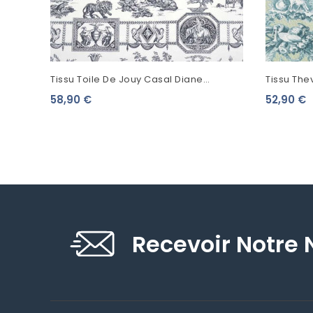
Tissu Toile De Jouy Casal Diane
Tissu The
Chasseresse Noir 30276/0
Fond Vert
58,90 €
52,90 €
Recevoir Notre 