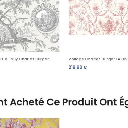
le De Jouy Charles Burger
Voilage Charles Burger LA DI
 Diane Gris
2479001
218,90 €
Ont Acheté Ce Produit Ont 