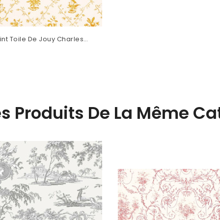
int Toile De Jouy Charles
llement Jaune
es Produits De La Même Cat