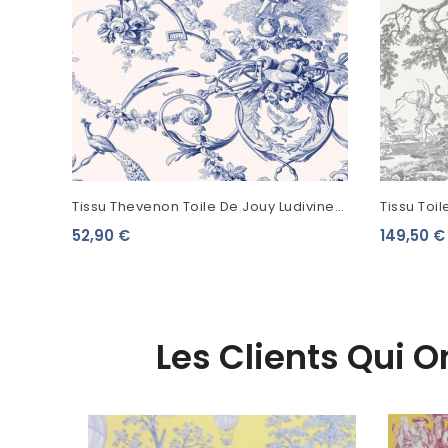
Tissu Thevenon Toile De Jouy Ludivine
Tissu Toi
Encre Fond Écru
Chasse De
52,90 €
149,50 €
Les Clients Qui 