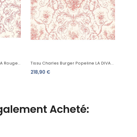
VA Rouge
Tissu Charles Burger Popeline LA DIVA
Rouge 2478005
218,90 €
Également Acheté: