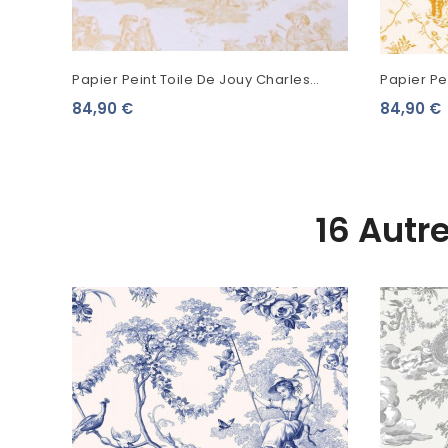
Papier Peint Toile De Jouy Charles
Papier Pe
Burger Ballon De Gonesse Or
Burger Pi
84,90 €
84,90 €
16 Autr