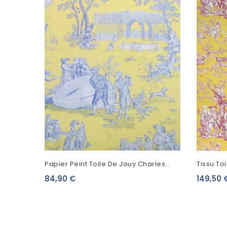
Papier Peint Toile De Jouy Charles
Tissu To
Burger Ballon De Gonesse Bleu/Jaune
Greuze 
84,90 €
149,50 
1490005