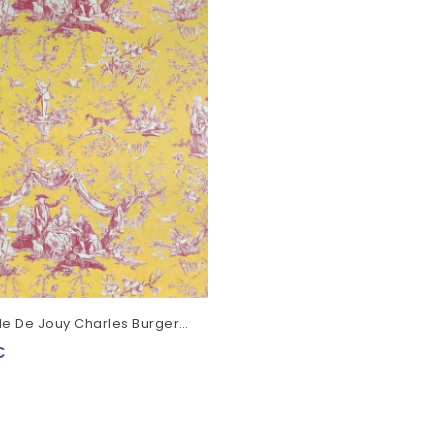
ile De Jouy Charles Burger
Framboise Fond Jaune
€