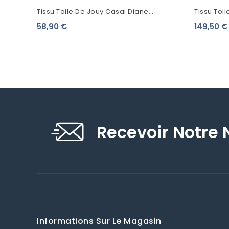
Tissu Toile De Jouy Casal Diane
Tissu Toi
Chasseresse Bleu 30276/16
Ballon De
58,90 €
149,50 €
Recevoir Notre 
Informations Sur Le Magasin