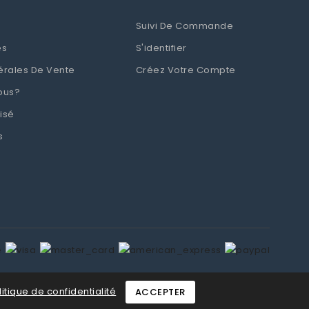
Suivi De Commande
es
S'identifier
érales De Vente
Créez Votre Compte
ous?
isé
s
litique de confidentialité
ACCEPTER