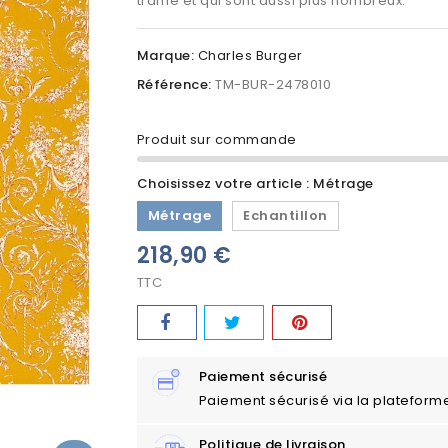
trame et qui sont aussi plus nombreux.
Marque:
Charles Burger
Référence:
TM-BUR-2478010
Produit sur commande
Choisissez votre article : Métrage
Métrage
Echantillon
218,90 €
TTC
Paiement sécurisé
Paiement sécurisé via la plateform
Politique de livraison