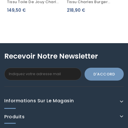
Tissu Toile De Jouy Charles
Tissu Charles Burger
Burger Greuze Framboise
Popeline LA DIVA Rouge
149,50 €
218,90 €
Fond Jaune 1490005
Fond Jaune 2478006
Recevoir Notre Newsletter
Informations Sur Le Magasin
Produits