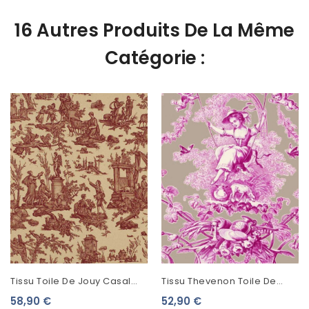
16 Autres Produits De La Même
Catégorie :
Tissu Toile De Jouy Casal
Tissu Thevenon Toile De
Offrande À L'amour Sépia
Jouy Ludivine Fuchsia Fond
58,90 €
52,90 €