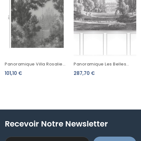
Panoramique Villa Rosalie
Panoramique Les Belles
Aurore Gris 56220209
Toiles De Jouy Ballade Au
101,10 €
287,70 €
Parc 87989207
Recevoir Notre Newsletter