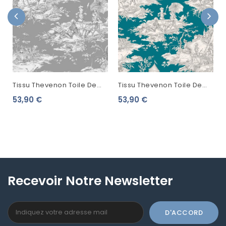
Tissu Thevenon Toile De
Tissu Thevenon Toile De
Jouy Histoire D'Eau Fond
Jouy Histoire D'Eau Gris
53,90 €
53,90 €
Gris
Fond Bleu Canard
Recevoir Notre Newsletter