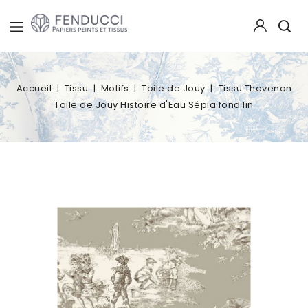
Accueil
Tissu
Motifs
Toile de Jouy
Tissu Thevenon
Toile de Jouy Histoire d'Eau Sépia fond lin