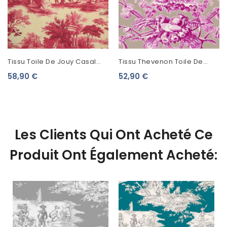
Tissu Toile De Jouy Casal
Tissu Thevenon Toile De
Scènes De Pêche Rouge
Jouy Ludivine Fuchsia Fond
58,90 €
52,90 €
30301/4
Lin
Les Clients Qui Ont Acheté Ce
Produit Ont Également Acheté: