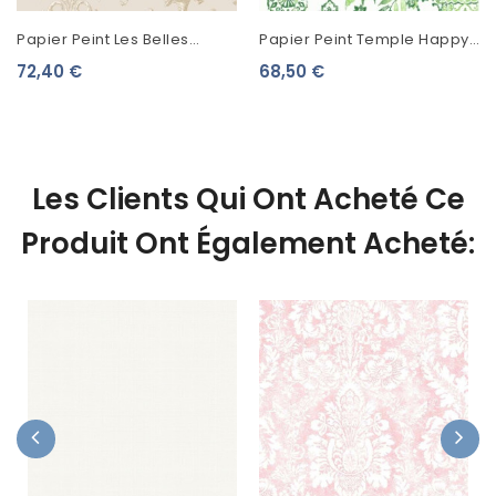
Papier Peint Les Belles
Papier Peint Temple Happy
Toiles De Jouy Corne
Vert FD26312
72,40 €
68,50 €
D'Abondance Beige Ficelle
87921104
Les Clients Qui Ont Acheté Ce
Produit Ont Également Acheté: