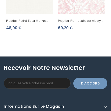
Papier Peint Esta Home
Papier Peint Lutece Abby
Scandi Cool Uni Blanc
Rose 4 Médaillon Rose
48,90 €
69,20 €
139022
AF37711
Recevoir Notre Newsletter
Informations Sur Le Magasin