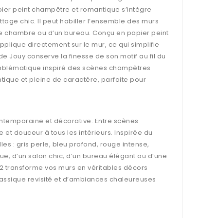
apier peint champêtre et romantique s’intègre
age chic. Il peut habiller l’ensemble des murs
une chambre ou d’un bureau. Conçu en papier peint
applique directement sur le mur, ce qui simplifie
e de Jouy conserve la finesse de son motif au fil du
emblématique inspiré des scènes champêtres
ntique et pleine de caractère, parfaite pour
contemporaine et décorative. Entre scènes
 et douceur à tous les intérieurs. Inspirée du
es : gris perle, bleu profond, rouge intense,
e, d’un salon chic, d’un bureau élégant ou d’une
y 2 transforme vos murs en véritables décors
lassique revisité et d’ambiances chaleureuses