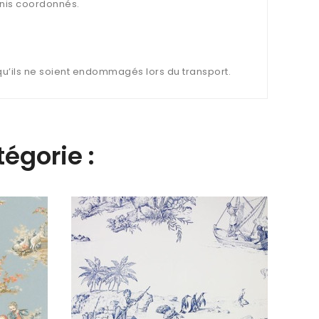
nis coordonnés.
 qu’ils ne soient endommagés lors du transport.
égorie :
Papie
Corne
72,4
87926