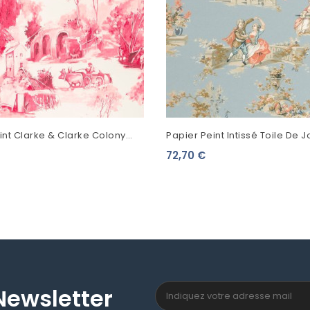
int Clarke & Clarke Colony
Papier Peint Intissé Toile De J
a Framboise W0080/07
Casadeco Les Belles Toiles De
72,70 €
Newsletter