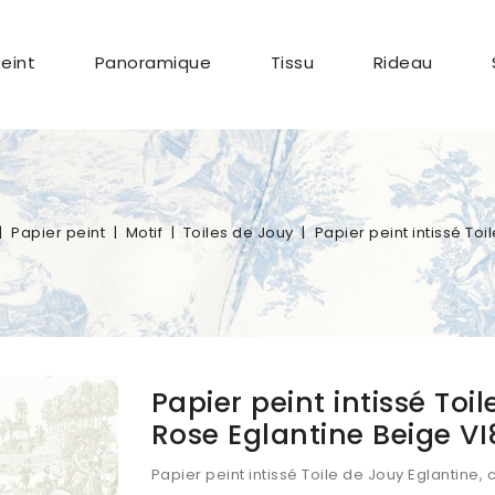
Peint
Panoramique
Tissu
Rideau
Papier peint
Motif
Toiles de Jouy
Papier peint intissé To
Papier peint intissé Toi
Rose Eglantine Beige V
Papier peint intissé Toile de Jouy Eglantine, 