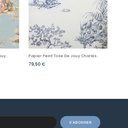
ouy
Papier Peint Toile De Jouy Charles
 Jouy 2...
Burger Robinson Crusoe Bleu
79,50 €