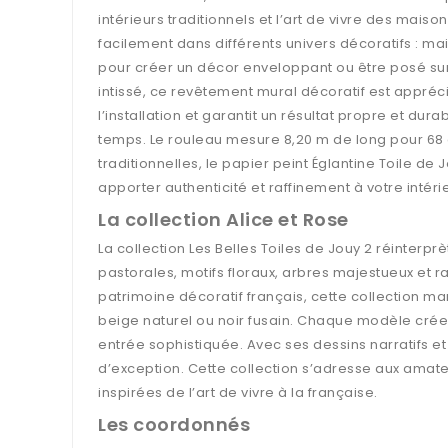
intérieurs traditionnels et l’art de vivre des mai
facilement dans différents univers décoratifs : m
pour créer un décor enveloppant ou être posé sur
intissé, ce revêtement mural décoratif est apprécié
l’installation et garantit un résultat propre et dura
temps. Le rouleau mesure 8,20 m de long pour 68
traditionnelles, le papier peint Églantine Toile d
apporter authenticité et raffinement à votre intéri
La collection Alice et Rose
La collection Les Belles Toiles de Jouy 2 réinterp
pastorales, motifs floraux, arbres majestueux et r
patrimoine décoratif français, cette collection mar
beige naturel ou noir fusain. Chaque modèle crée
entrée sophistiquée. Avec ses dessins narratifs e
d’exception. Cette collection s’adresse aux amat
inspirées de l’art de vivre à la française.
Les coordonnés