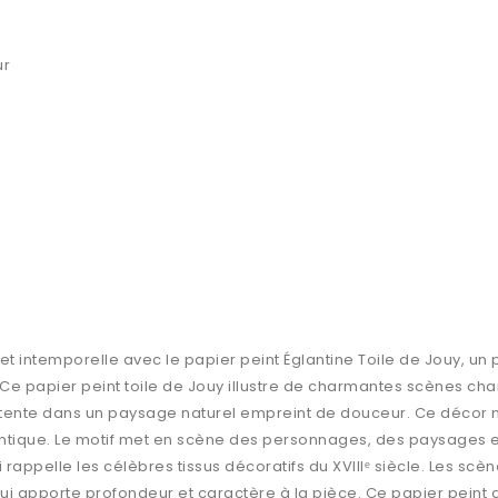
ur
t intemporelle avec le papier peint Églantine Toile de Jouy, un p
Ce papier peint toile de Jouy illustre de charmantes scènes cha
ente dans un paysage naturel empreint de douceur. Ce décor na
tique. Le motif met en scène des personnages, des paysages e
ppelle les célèbres tissus décoratifs du XVIIIᵉ siècle. Les scè
qui apporte profondeur et caractère à la pièce. Ce papier peint 