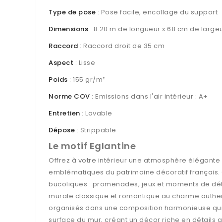
Type de pose
: Pose facile, encollage du support
Dimensions
: 8.20 m de longueur x 68 cm de large
Raccord
: Raccord droit de 35 cm
Aspect
: Lisse
Poids
: 155 gr/m²
Norme COV
: Emissions dans l'air intérieur : A+
Entretien
: Lavable
Dépose
: Strippable
Le motif Eglantine
Offrez à votre intérieur une atmosphère élégante e
emblématiques du patrimoine décoratif français. 
bucoliques : promenades, jeux et moments de dét
murale classique et romantique au charme authen
organisés dans une composition harmonieuse qui ra
surface du mur, créant un décor riche en détails 