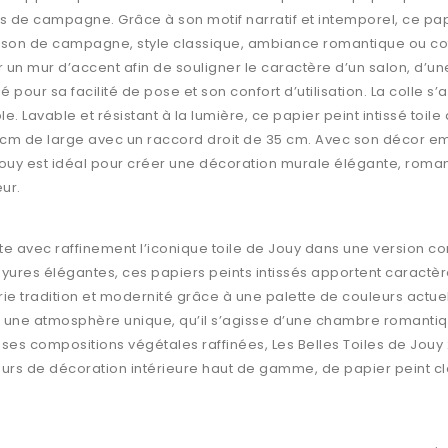
sons de campagne. Grâce à son motif narratif et intemporel, ce p
aison de campagne, style classique, ambiance romantique ou cott
 un mur d’accent afin de souligner le caractère d’un salon, d’
 pour sa facilité de pose et son confort d’utilisation. La colle s’
ble. Lavable et résistant à la lumière, ce papier peint intissé toil
 cm de large avec un raccord droit de 35 cm. Avec son décor 
e Jouy est idéal pour créer une décoration murale élégante, roma
eur.
rète avec raffinement l’iconique toile de Jouy dans une version 
ayures élégantes, ces papiers peints intissés apportent caractère
ie tradition et modernité grâce à une palette de couleurs actuell
 une atmosphère unique, qu’il s’agisse d’une chambre romantiqu
t ses compositions végétales raffinées, Les Belles Toiles de Jou
eurs de décoration intérieure haut de gamme, de papier peint c