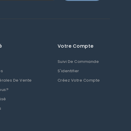
é
Votre Compte
Suivi De Commande
es
S'identifier
érales De Vente
Créez Votre Compte
ous?
isé
s