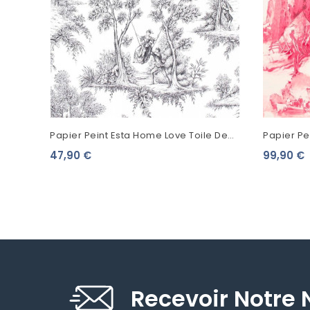
Papier Peint Esta Home Love Toile De
Papier Pe
Jouy Noir 136820
Anastaci
47,90 €
99,90 €
Recevoir Notre 