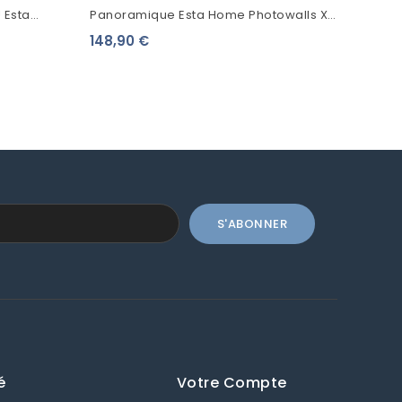
! Esta
Panoramique Esta Home Photowalls XL²
c 139071
Flamants Rose 158609
148,90 €
é
Votre Compte