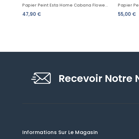
Papier Peint Esta Home Cabana Flower
Papier Pe
Bleu 148615
Banana Tr
47,90 €
55,00 €
Recevoir Notre 
Informations Sur Le Magasin