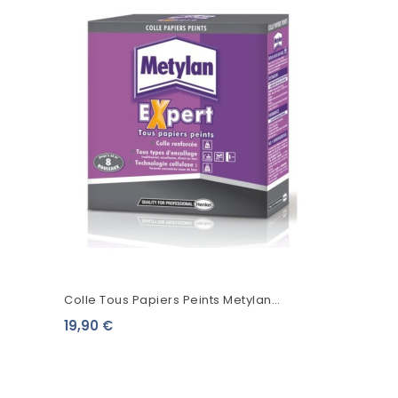
Colle Tous Papiers Peints Metylan
Expert
19,90 €