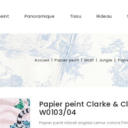
Peint
Panoramique
Tissu
Rideau
Accueil
Papier peint
Motif
Jungle
Papi
Papier peint Clarke & C
W0103/04
Papier peint intissé anglais Lemur coloris P