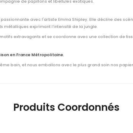
ompagnie de papillons et libellules exotiques.
n passionnante avec l'artiste Emma Shipley. Elle décline des scè
s métalliques exprimant l’intensité de la jungle.
t motifs extravagants et se coordonne avec une collection de t
raison en France Métropolitaine
.
même bain, et nous emballons avec le plus grand soin nos papier
Produits Coordonnés