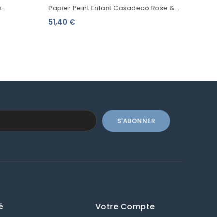
a
Papier Peint Enfant Casadeco Rose &
gle
Nino Oscar Beige RONI85611028
51,40 €
é
Votre Compte