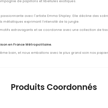
ompagnie de papillons et libellules exotiques.
n passionnante avec l'artiste Emma Shipley. Elle décline des scè
s métalliques exprimant l’intensité de la jungle.
t motifs extravagants et se coordonne avec une collection de t
raison en France Métropolitaine
.
même bain, et nous emballons avec le plus grand soin nos papier
Produits Coordonnés