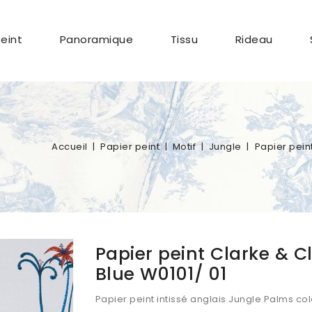
Peint
Panoramique
Tissu
Rideau
Accueil
Papier peint
Motif
Jungle
Papier pein
Papier peint Clarke & 
Blue W0101/ 01
Papier peint intissé anglais Jungle Palms col