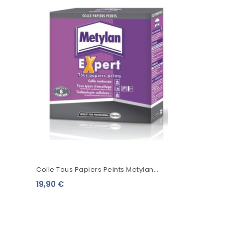
Colle Tous Papiers Peints Metylan
Expert
19,90 €