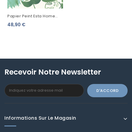
Papier Peint Esta Home
Greenhouse Feuilles
48,90 €
Tropicales Vert Émeraude
138886
Recevoir Notre Newsletter
Informations Sur Le Magasin