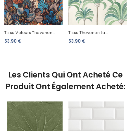
Tissu Velours Thevenon
Tissu Thevenon La
Infabrik Josephine Orange
Palmeraie Vert Tropical
53,90 €
53,90 €
Bleu Roi 2501905
Fond Crème
Les Clients Qui Ont Acheté Ce
Produit Ont Également Acheté: