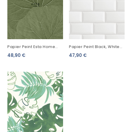
Papier Peint Esta Home
Papier Peint Black, White
Jungle Fever Feuilles Vert
And Gold Esta Home
48,90 €
47,90 €
138995
Carrelage Blanc 139120