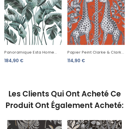
Panoramique Esta Home
Papier Peint Clarke & Clarke
Photowalls XL² Feuilles De
Animalia Kruger Flame
184,90 €
114,90 €
Bananiers Bleu 158898
W0102/02
Les Clients Qui Ont Acheté Ce
Produit Ont Également Acheté: