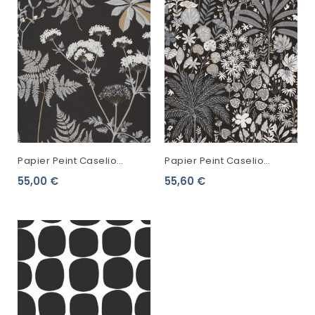
Papier Peint Caselio
Papier Peint Caselio
Moonlight Countryside
Hygge Hope Noir Et Blanc
55,00 €
55,60 €
Or/Noir MLG101279094
100599911