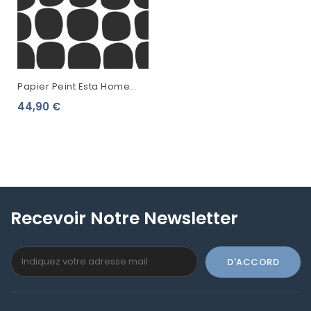
Papier Peint Esta Home
Scandi Cool Pois
44,90 €
Graphique Noir 139090
Recevoir Notre Newsletter