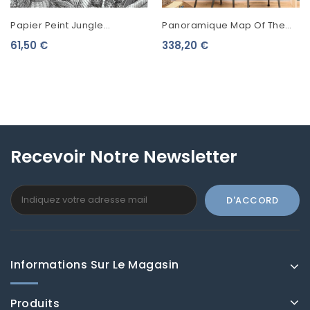
Papier Peint Jungle
Panoramique Map Of The
Josephine Villa Rosalie Gris
World Caselio Autour Du
61,50 €
338,20 €
51223709
Monde Multicolore L
103604502
Recevoir Notre Newsletter
Informations Sur Le Magasin
Produits