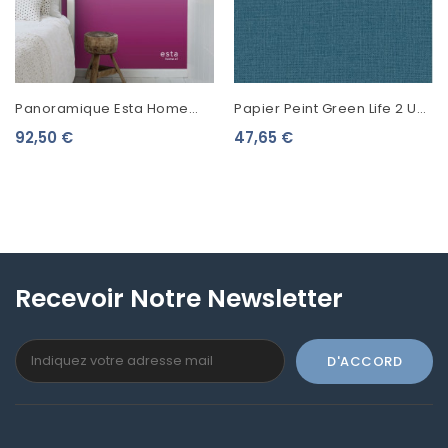
Panoramique Esta Home
Papier Peint Green Life 2 Uni
Photowalls XL² Dégradé
Mat Bleu Madura 104016773
92,50 €
47,65 €
Rose 158819
Recevoir Notre Newsletter