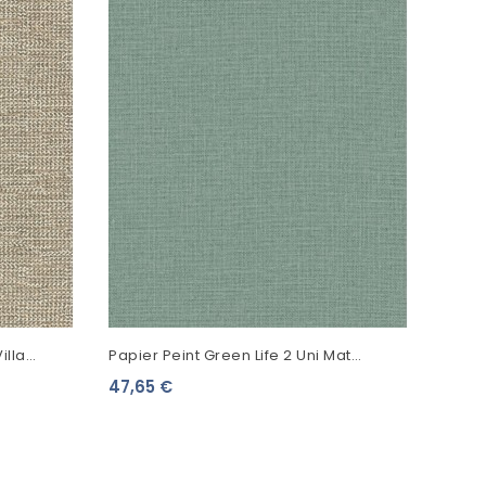
Papie
Aube
47,7
illa
Papier Peint Green Life 2 Uni Mat
Menthe 104017670
47,65 €