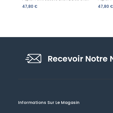
Clair 68526310
6852102
47,80 €
47,80 €
Recevoir Notre 
Informations Sur Le Magasin