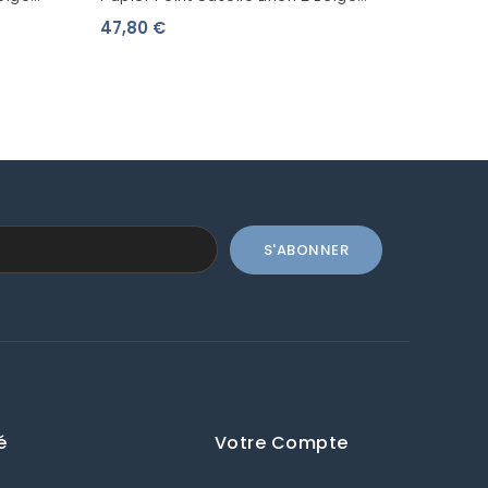
68529173
47,80 €
é
Votre Compte