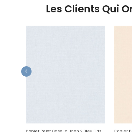
Les Clients Qui 
Papier Peint Caselio Linen 2 Bleu Gris
Papier P