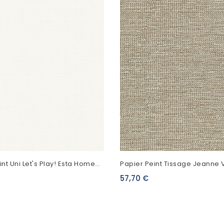
nt Uni Let's Play! Esta Home
Papier Peint Tissage Jeanne V
022
Rosalie Grège 51223607
57,70 €