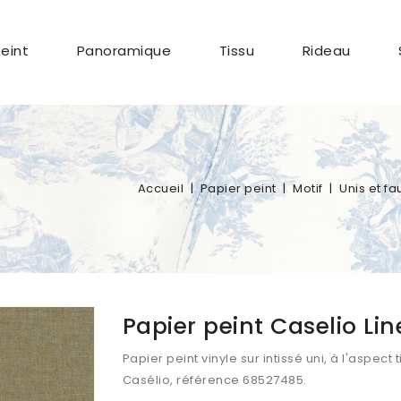
Peint
Panoramique
Tissu
Rideau
Accueil
Papier peint
Motif
Unis et fa
Papier peint Caselio Li
Papier peint vinyle sur intissé uni, à l'aspect t
Casélio, référence
68527485
.