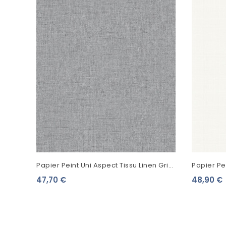
Papier Peint Uni Aspect Tissu Linen Gris
Papier Pei
Acier Foncé 103229622
Blanc 139
47,70 €
48,90 €